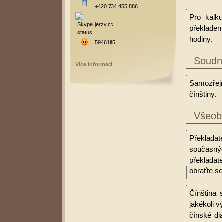
+420 734 455 886
Pro kalk
jerzy.cc
překladem
hodiny.
5946185
Soudní
Více informací
Samozřejm
čínštiny.
Všeobe
Překladat
současný
překladat
obraťte se
Čínština 
jakékoli v
čínské di