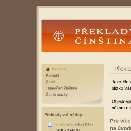
Překlady Čínština
Překla
Úvodem
Kontakt
Jako člen
Ceník
blízko Vás
Tlumočení čínština
Časté otázky
Objednejt
někam cho
Překlady z čínštiny
Pro více
cinstina@preklady111.cz
na úvodn
+420 603 440 905