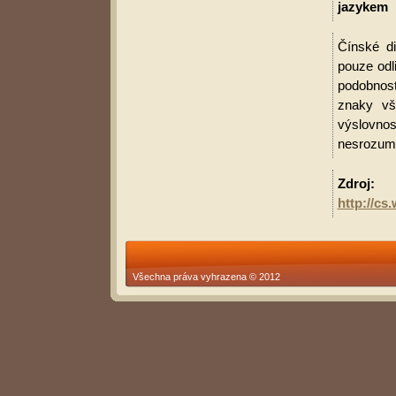
jazykem
Čínské di
pouze odl
podobnost
znaky vš
výslovnos
nesrozumit
Zdroj:
http://c
Všechna práva vyhrazena © 2012