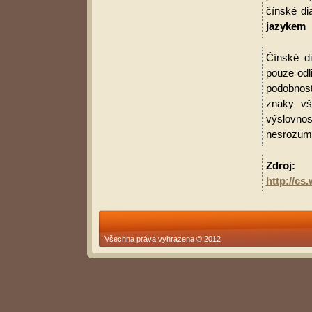
čínské di
jazykem
Čínské di
pouze odl
podobnost
znaky vš
výslovnos
nesrozumit
Zdroj:
http://c
Všechna práva vyhrazena © 2012