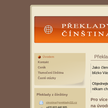
Překlady Čínština
Překla
Úvodem
Kontakt
Jako člen
Ceník
blízko Vá
Tlumočení čínština
Časté otázky
Objednejt
někam cho
Překlady z čínštiny
Pro více
cinstina@preklady111.cz
na úvodn
+420 603 440 905