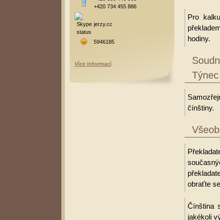
+420 734 455 886
Pro kalk
jerzy.cc
překladem
hodiny.
5946185
Soudní
Více informací
Týnec
Samozřejm
čínštiny.
Všeobe
Překladat
současný
překladat
obraťte se
Čínština 
jakékoli v