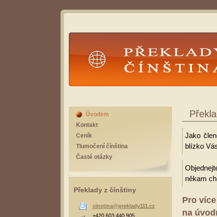
Překlady Čínština
Překla
Úvodem
Kontakt
Jako člen
Ceník
blízko Vás
Tlumočení čínština
Časté otázky
Objednejt
někam cho
Překlady z čínštiny
Pro více
cinstina@preklady111.cz
na úvodn
+420 603 440 905