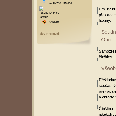
+420 734 455 886
Pro kalk
jerzy.cc
překladem
hodiny.
5946185
Soudní
Více informací
Ohří
Samozřejm
čínštiny.
Všeobe
Překladate
současný
překladate
a obraťte 
Čínština 
jakékoli v