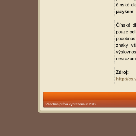
čínské di
jazykem
Čínské di
pouze odl
podobnost
znaky vš
výslovnos
nesrozumit
Zdroj:
http://c
Všechna práva vyhrazena © 2012