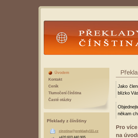
Překlady Čínština
Překla
Úvodem
Kontakt
Jako člen
Ceník
blízko Vás
Tlumočení čínština
Časté otázky
Objednejt
někam cho
Překlady z čínštiny
Pro více
cinstina@preklady111.cz
na úvodn
+420 603 440 905