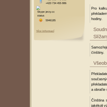
+420 734 455 886
Pro kalk
jerzy.cc
překladem
hodiny.
5946185
Soudní
Více informací
Slížan
Samozřejm
čínštiny.
Všeobe
Překladate
současný
překladat
a obraťte 
Čínština 
jakékoli v