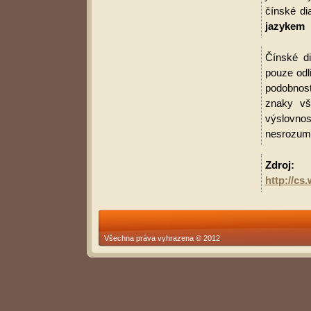
čínské di
jazykem
Čínské di
pouze odl
podobnost
znaky vš
výslovnos
nesrozumit
Zdroj:
http://c
Všechna práva vyhrazena © 2012