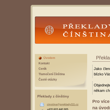
Překlady Čínština
Překla
Úvodem
Kontakt
Jako člen
Ceník
blízko Vás
Tlumočení čínština
Časté otázky
Objednejt
někam cho
Překlady z čínštiny
Pro více
cinstina@preklady111.cz
na úvodn
+420 603 440 905