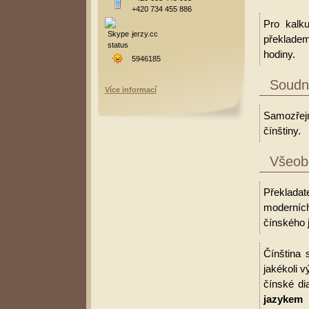
+420 734 455 886
Pro kalk
jerzy.cc
překladem
hodiny.
5946185
Soudní
Více informací
Samozřejm
čínštiny.
Všeobe
Překladate
moderních
čínského j
Čínština 
jakékoli v
čínské di
jazykem