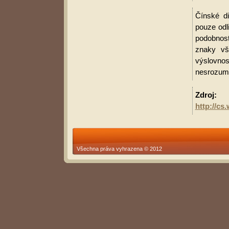
Čínské di
pouze odl
podobnost
znaky vš
výslovnos
nesrozumit
Zdroj:
http://c
Všechna práva vyhrazena © 2012